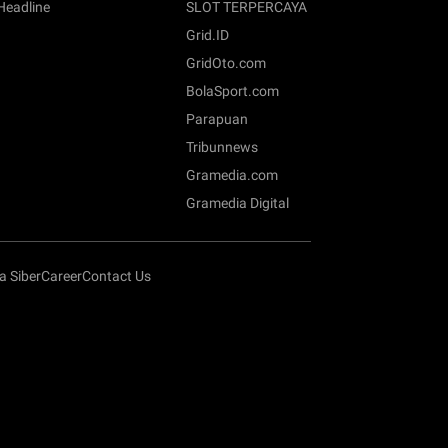
 Headline
SLOT TERPERCAYA
Grid.ID
GridOto.com
BolaSport.com
Parapuan
Tribunnews
Gramedia.com
Gramedia Digital
 Siber
Career
Contact Us