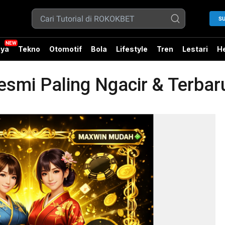
S
ya
Tekno
Otomotif
Bola
Lifestyle
Tren
Lestari
He
smi Paling Ngacir & Terbaru 