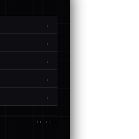
+
ot online terbaru
+
t.
 permainan terbaru yang
+
hari.
erus diperbarui untuk
+
rmainan slot online
+
 yang lengkap, tampilan
ROKOKBET