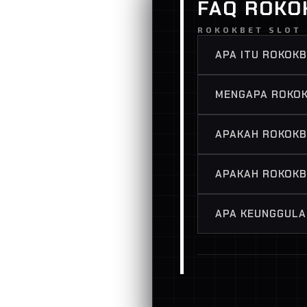
FAQ ROKO
ROKOKBET SLOT 
APA ITU ROKOK
ROKOKBET merupak
MENGAPA ROKOKB
dengan sistem mo
ROKOKBET dikenal 
APAKAH ROKOKB
selalu diperbarui
Ya, ROKOKBET men
APAKAH ROKOKB
memberikan piliha
Tentu. ROKOKBET 
APA KEUNGGULA
dengan lancar me
Keunggulan ROKOKB
modern, serta la