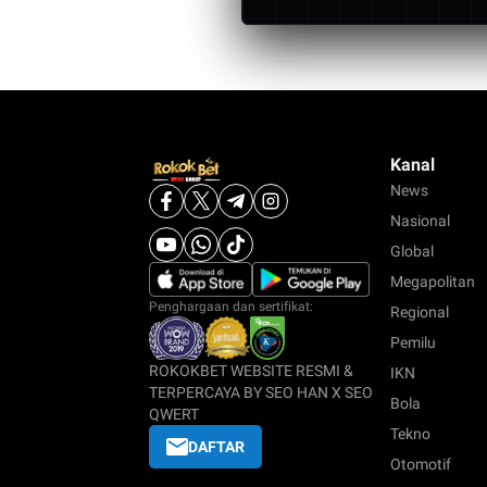
Kanal
News
Nasional
Global
Megapolitan
Penghargaan dan sertifikat:
Regional
Pemilu
ROKOKBET WEBSITE RESMI &
IKN
TERPERCAYA BY SEO HAN X SEO
Bola
QWERT
Tekno
DAFTAR
Otomotif