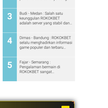
lengkap. Tampilan situsnya
modern dan mudah digunakan
bahkan untuk pemain baru.
Budi - Medan : Salah satu
3
keunggulan ROKOKBET
adalah server yang stabil dan
responsif. Bermain kapan saja
terasa nyaman tanpa
gangguan lag yang
Dimas - Bandung : ROKOKBET
4
mengganggu permainan.
selalu menghadirkan informasi
game populer dan terbaru
setiap hari. Saya juga merasa
transaksi di situs ini
berlangsung cepat dan praktis.
Fajar - Semarang :
5
Pengalaman bermain di
ROKOKBET sangat
memuaskan. Banyak pilihan
permainan menarik, akses
mobile lancar, dan layanan
pelanggan siap membantu
selama 24 jam.
LIVE